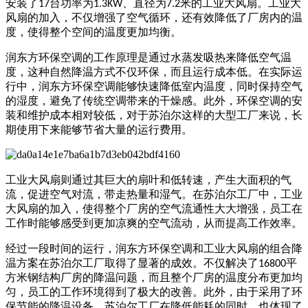
安装了
台功率为
、直径为
米的工业大风扇。工业大
17
1.3KW
7.2
风扇的加入，不仅增强了空气循环，还有效降低了厂房内的温
度，使得整个空间的温度更加均衡。
润东方环保空调的工作原理是通过水蒸发吸热来降低空气温
度，这种自然降温方式不仅环保，而且运行成本低。在实际运
行中，润东方环保空调能够快速降低室内温度，同时保持空气
的湿度，避免了传统空调带来的干燥感。此外，环保空调的安
装和维护成本相对较低，对于苏泊尔这样的大型工厂来说，长
期使用下来能够节省大量的运行费用。
工业大风扇则通过其巨大的扇叶和低转速，产生大面积的气
流，促进空气对流，带走热量和湿气。在苏泊尔工厂中，工业
大风扇的加入，使得整个厂房的空气流通性大大增强，员工在
工作时能够感受到更加凉爽的空气流动，从而提高工作效率。
经过一段时间的运行，润东方环保空调和工业大风扇的组合降
温方案在苏泊尔工厂取得了显著的成效。不仅解决了
平
16800
方米钢结构厂房的降温问题，而且整个厂房的温度分布更加均
匀，员工的工作环境得到了极大的改善。此外，由于采用了环
保节能的降温设备，苏泊尔工厂在降低能耗的同时，也体现了