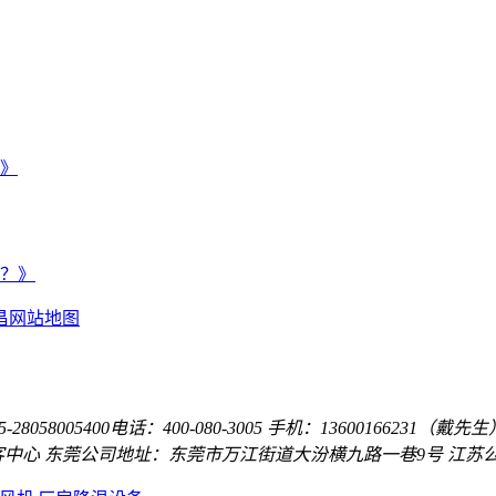
》
？》
昌
网站地图
-28058005
400电话：400-080-3005
手机：13600166231（戴
客中心
东莞公司地址：东莞市万江街道大汾横九路一巷9号
江苏