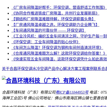
《厂房车间降温好帮手：环保空调，营造舒适工作氛围》
《协同合作推进铁皮厂房降温，共创行业发展新局》
【钢结构厂房降温难题待解，环保空调崭露头角】
【厂房通风降温卓越之选，环保空调助力企业腾飞】
【车间通风降温的可靠伙伴 —— 环保空调】
《工业冷风机：编织五金车间清凉之网，守护生产每一刻
《环保空调：工业车间降温的贴心伙伴》
《车间怎么降温？环保空调为钢构车间创造清凉环境》
《仓库通风降温难题怎么解？这款环保空调给你答案！》
《快速实现五金车间降温，这款环保空调凭什么如此高效
关于合昌
环保空调
水冷空调
产品中心
解决方案
工程案例
联系合
合昌环境科技（广东）有限公司
粤ICP备11044953号
电话：0755
海神工业区5号
佛山公司地址：佛山市南海区狮山镇七里香创