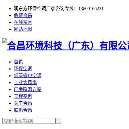
润东方环保空调厂家咨询专线：13600166231
收藏合昌
在线留言
网站地图
首页
环保空调
低碳省电空调
工业大风扇
厂房降温方案
工程案例
关于合昌
联系合昌