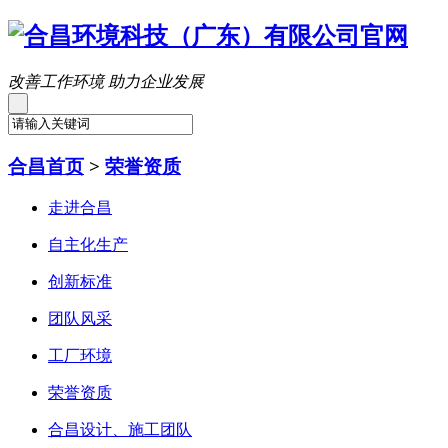
改善工作环境 助力企业发展
合昌首页
>
荣誉资质
走进合昌
自主化生产
创新标准
团队风采
工厂环境
荣誉资质
合昌设计、施工团队